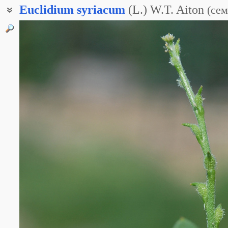
Euclidium
syriacum
(L.) W.T. Aiton
(
сем