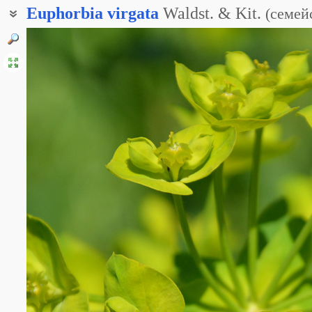
Euphorbia
virgata
Waldst. & Kit.
(
семей
Молочай Вальдштейна
Молочай лозный