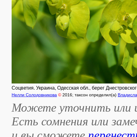
Соцветия. Украина, Одесская обл., берег Днестровског
Нелли Солодовникова
©
2016
; таксон определил(а)
Владисла
Можете уточнить или и
Есть сомнения или зам
и вы сможете
перенест