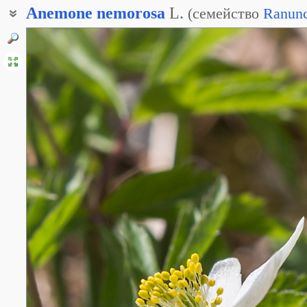
Anemone
nemorosa
L.
(
семейство
Ranunc
Анемона дубравная
Анемоноидес дубравный
Ветреничка дубравная
Ветренница дубравная