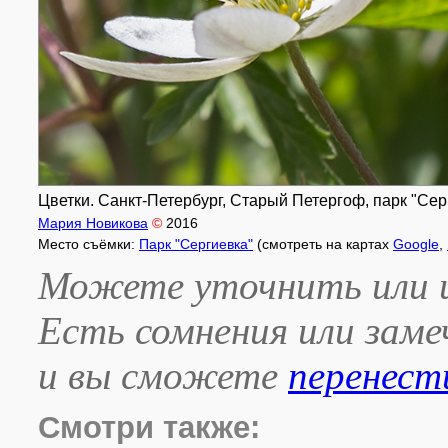
Цветки. Санкт-Петербург, Старый Петергоф, парк "Серг
Мария Новикова
©
2016
Место съёмки:
Парк "Сергиевка"
(смотреть на картах
Google
,
Можете уточнить или и
Есть сомнения или зам
и вы сможете
перенест
Смотри также: