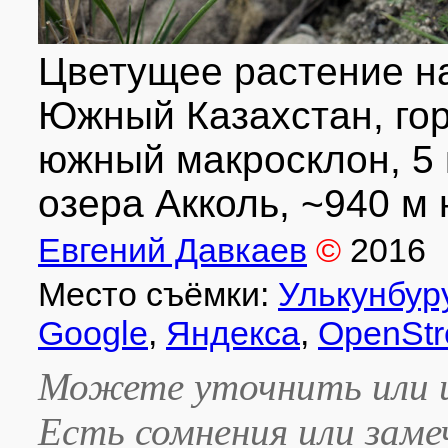
Цветущее растение н
Южный Казахстан, гор
южный макросклон, 5 
озера Акколь, ~940 м н
Евгений Давкаев
©
2016
Место съёмки:
Улькунбуру
Google
,
Яндекса
,
OpenStr
Можете уточнить или и
Есть сомнения или зам