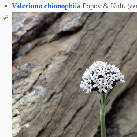
Valeriana
chionophila
Popov & Kult.
(
се