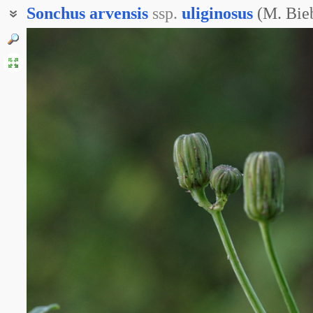
Sonchus
arvensis
ssp.
uliginosus
(M. Bie