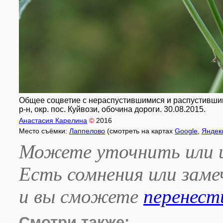
Общее соцветие с нераспустившимися и распустившим
р-н, окр. пос. Куйвози, обочина дороги. 30.08.2015.
Анастасия Карелина
©
2016
Место съёмки:
Лаппелово
(смотреть на картах
Google
,
Яндек
Можете уточнить или и
Есть сомнения или зам
и вы сможете
перенест
Смотри также: