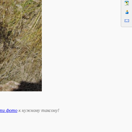
сти фото
к нужному таксону
!