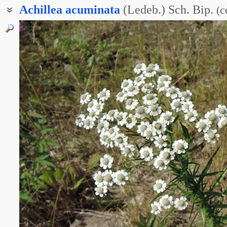
Achillea
acuminata
(Ledeb.) Sch. Bip.
(
с
Чихотная трава заострённая
Чихотник заострённый