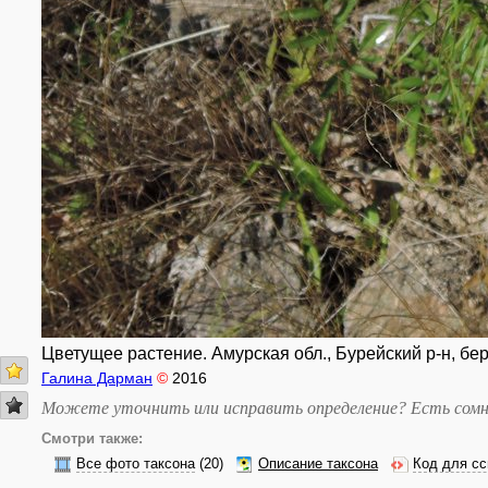
Цветущее растение. Амурская обл., Бурейский р-н, бере
Галина Дарман
©
2016
Можете уточнить или исправить определение? Есть сомн
Смотри также:
Все фото таксона
(20)
Описание таксона
Код для сс