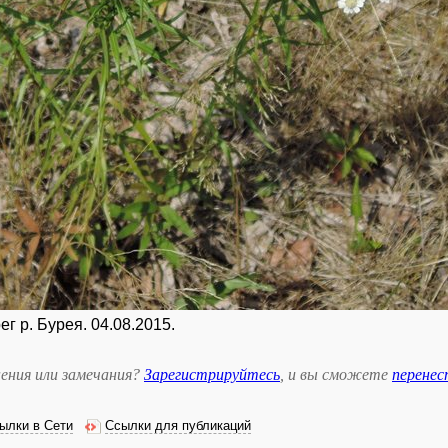
г р. Бурея. 04.08.2015.
ения или замечания?
Зарегистрируйтесь
, и вы сможете
перене
ылки в Сети
Ссылки для публикаций