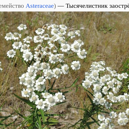
емейство
Asteraceae
)
Тысячелистник заостр