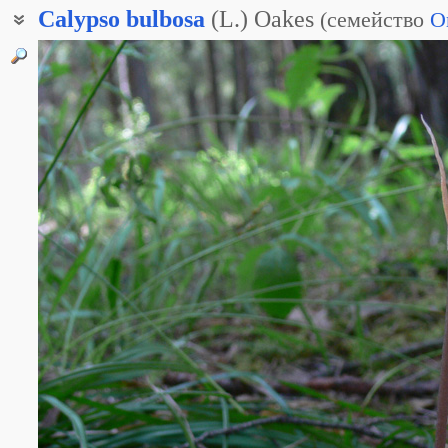
Calypso
bulbosa
(L.) Oakes
(
семейство
O
Калипсо клубневая
Калипсо северная