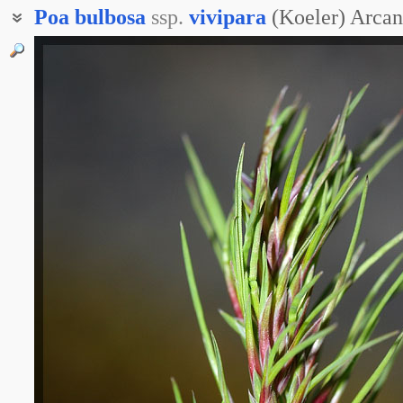
Poa
bulbosa
ssp.
vivipara
(Koeler) Arcan
Мятлик живородящий