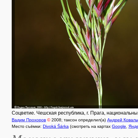
Соцветие. Чешская республика, г. Прага, национальны
Вадим Прохоров
©
2008
; таксон определил(а)
Андрей Коваль
Место съёмки:
Divoká Šárka
(смотреть на картах
Google
,
Янд