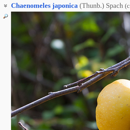
Chaenomeles
japonica
(Thunb.) Spach
(
с
Хеномелес Маулея
Хеномелес японская
Хеномелес японский
Низкая айва
Японская айва