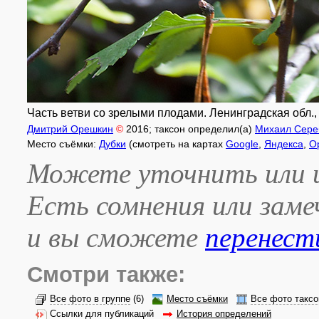
Часть ветви со зрелыми плодами. Ленинградская обл., Л
Дмитрий Орешкин
©
2016
; таксон определил(а)
Михаил Сере
Место съёмки:
Дубки
(смотреть на картах
Google
,
Яндекса
,
O
Можете уточнить или и
Есть сомнения или зам
и вы сможете
перенест
Смотри также:
Все фото в группе
(6)
Место съёмки
Все фото таксо
Ссылки для публикаций
История определений