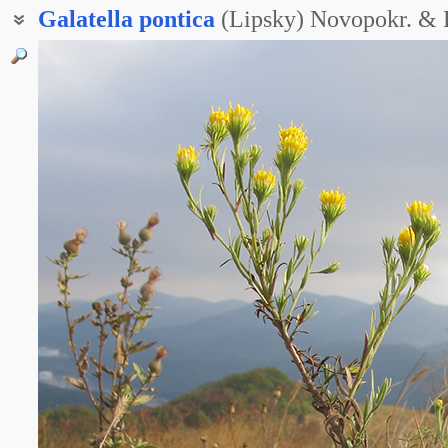
Galatella
pontica
(Lipsky) Novopokr. &
Грудница понтийская
Грудница понтическая