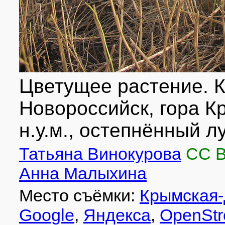
Цветущее растение. Кр
Новороссийск, гора К
н.у.м., остепнённый л
Татьяна Винокурова
CC 
Анна Малыхина
Место съёмки:
Крымская-
Google
,
Яндекса
,
OpenStr