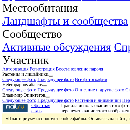
Местообитания
Ландшафты и сообщества
Сообщество
Активные обсуждения
Сп
Участник
Авторизация
Регистрация
Восстановление пароля
Растения и лишайники
Следующее фото
Предыдущее фото
Все фотографии
Heteropappus altaicus
Следующее фото
Предыдущее фото
Описание и другие фото
Сп
Владимир Эпиктетов
Следующее фото
Предыдущее фото
Растения и лишайники
Пер
Обратная
Правила использования этого фот
связь
перепечатывание этого изображе
«Плантариум» использует cookie-файлы. Оставаясь на сайте, 