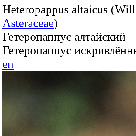
Heteropappus
altaicus
(Wil
Asteraceae
)
Гетеропаппус алтайский
Гетеропаппус искривлённ
en