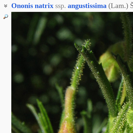
Ononis
natrix
ssp.
angustissima
(Lam.) Š