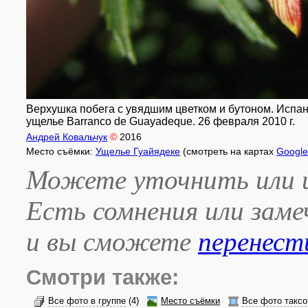
Верхушка побега с увядшим цветком и бутоном. Испан
ущелье Barranco de Guayadeque. 26 февраля 2010 г.
Андрей Ковальчук
©
2016
Место съёмки:
Ущелье Гуайядеке
(смотреть на картах
Google
Можете уточнить или и
Есть сомнения или зам
и вы сможете
перенест
Смотри также:
Все фото в группе
(4)
Место съёмки
Все фото таксо