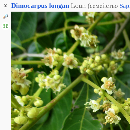
Dimocarpus
longan
Lour.
(
семейство
Sap
Глаз дракона
Лонган