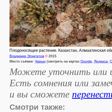
Плодоносящее растение. Казахстан, Алмаатинская обл.
Владимир Эпиктетов
©
2015
Место съёмки:
Чарын
(смотреть на картах
Google
,
Яндекса
,
O
Можете уточнить или и
Есть сомнения или зам
и вы сможете
перенест
Смотри также: