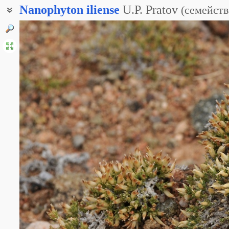
Nanophyton
iliense
U.P. Pratov
(
семейств