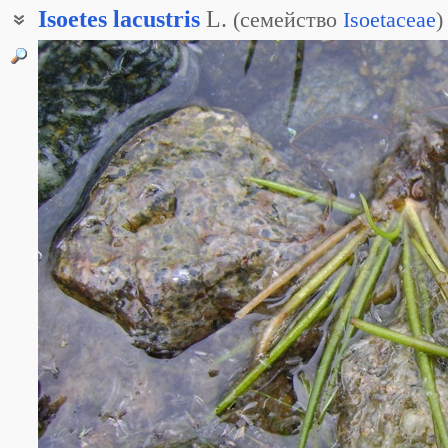
Isoetes
lacustris
L.
(
семейство
Isoetaceae
)
Полушник русский
Полушник тончайший
Полушник шиповатый
Полушник щетинистый
Шильник озёрный
Шильник русский
Шильник тончайший
Шильник щетинистый