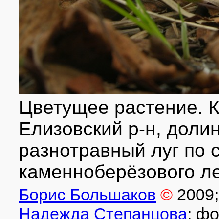
Цветущее растение. К
Елизовский р-н, долин
разнотравный луг по 
каменноберёзового ле
Борис Большаков
©
2009
Надежда Степанцова
; ф