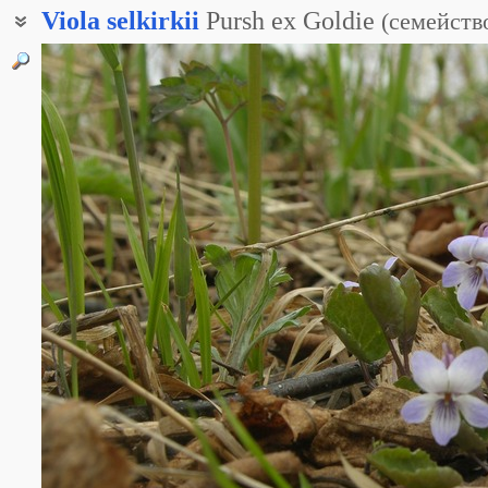
Viola
selkirkii
Pursh ex Goldie
(
семейств
Фиалка мясистенькая
Фиалка толстошпорцевая