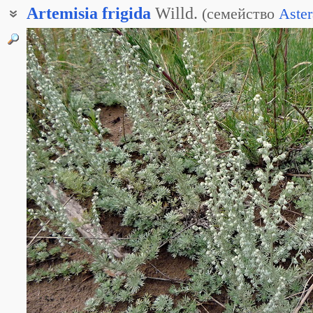
Artemisia
frigida
Willd.
(
семейство
Aster