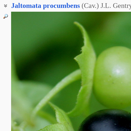
Jaltomata
procumbens
(Cav.) J.L. Gentr
Сараха овощная