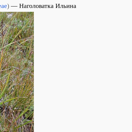
eae
)
Наголоватка Ильина