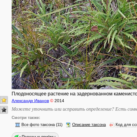
Плодоносящее растение на задернованном каменистом 
Александр Иванов
©
2014
Можете уточнить или исправить определение? Есть сомн
Смотри также:
Все фото таксона
(11)
Описание таксона
Код для сс
Полезные приёмы