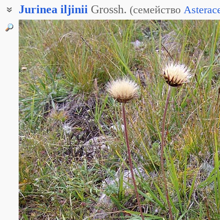
Jurinea
iljinii
Grossh.
(
семейство
Asterac