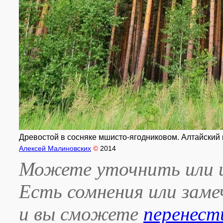
Древостой в сосняке мшисто-ягодниковом. Алтайский кр
Алексей Малиновских
©
2014
Можете уточнить или и
Есть сомнения или зам
и вы сможете
перенест