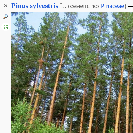
Pinus
sylvestris
L.
(
семейство
Pinaceae
)
Сосна Крылова
Сосна лесная
Сосна меловая