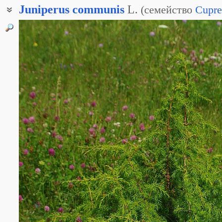
Juniperus
communis
L.
(
семейство
Cupre