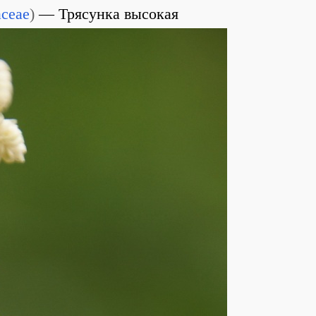
aceae
)
Трясунка высокая