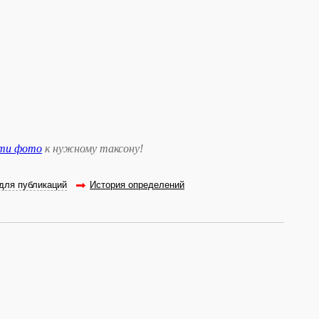
сти фото
к нужному таксону
!
для публикаций
История определений