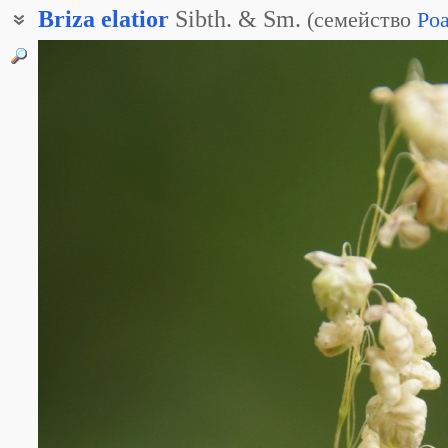
Briza
elatior
Sibth. & Sm.
(
семейство
Po
Трясунка южная