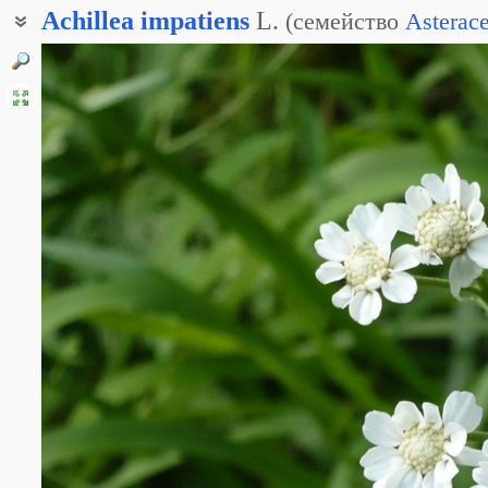
Achillea
impatiens
L.
(
семейство
Asterac
Чихотная трава недотрога
Чихотник недотрога