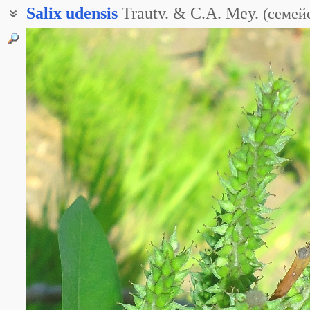
Salix
udensis
Trautv. & C.A. Mey.
(
семей
Ива волчниковидная
Ива парамуширская
Ива продолговатолистная
Ива сахалинская
Ива темноцветная