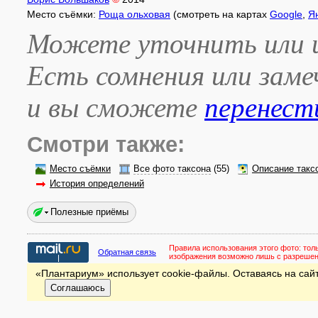
Место съёмки:
Роща ольховая
(смотреть на картах
Google
,
Я
Можете уточнить или и
Есть сомнения или зам
и вы сможете
перенест
Смотри также:
Место съёмки
Все фото таксона
(55)
Описание такс
История определений
Полезные приёмы
Правила использования этого фото:
тол
Обратная связь
изображения возможно лишь с разреше
«Плантариум» использует cookie-файлы. Оставаясь на сайт
Соглашаюсь