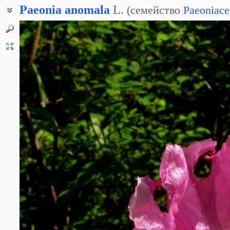
Paeonia
anomala
L.
(
семейство
Paeoniace
Пион аптечный
Пион лекарственный
Пион Марьин корень
Пион неправильный
Марьин корень