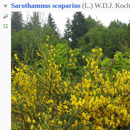
Sarothamnus
scoparius
(L.) W.D.J. Koc
Жерновец метлистый
Ракитник веничный
Ракитник метельчатый