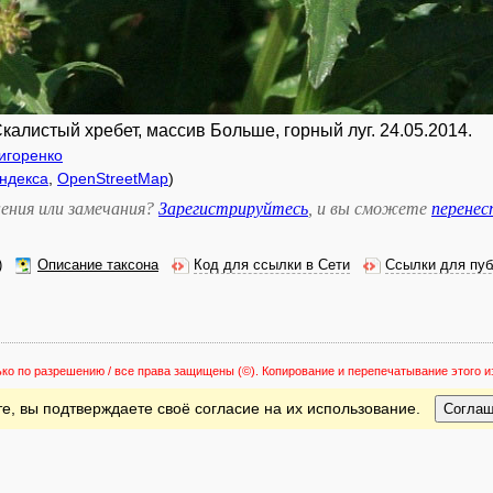
алистый хребет, массив Больше, горный луг. 24.05.2014.
игоренко
ндекса
,
OpenStreetMap
)
ения или замечания?
Зарегистрируйтесь
, и вы сможете
перене
)
Описание таксона
Код для ссылки в Сети
Ссылки для пуб
ько по разрешению / все права защищены
(©). Копирование и перепечатывание этого
е, вы подтверждаете своё согласие на их использование.
Согла