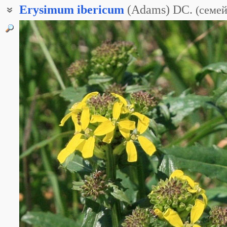
Erysimum
ibericum
(Adams) DC.
(
семей