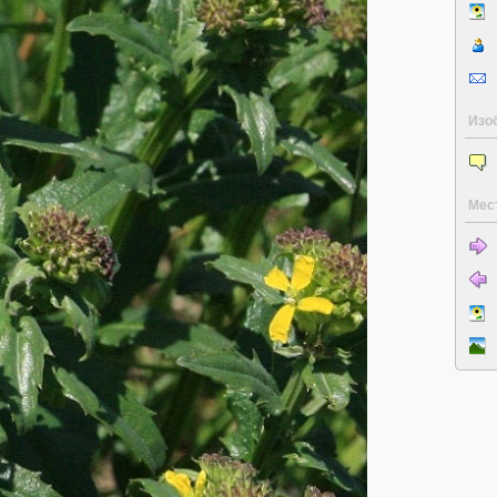
Изо
Мес