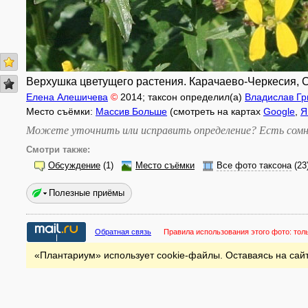
Верхушка цветущего растения. Карачаево-Черкесия, Ск
Елена Алешичева
©
2014
; таксон определил(а)
Владислав Гр
Место съёмки:
Массив Больше
(смотреть на картах
Google
,
Я
Можете уточнить или исправить определение? Есть сомн
Смотри также:
Обсуждение
(1)
Место съёмки
Все фото таксона
(23
Полезные приёмы
Обратная связь
Правила использования этого фото:
тол
«Плантариум» использует cookie-файлы. Оставаясь на сайт