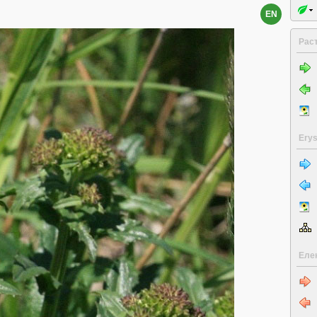
EN
Рас
Ery
Еле