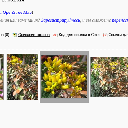
а
,
OpenStreetMap
)
ения или замечания?
Зарегистрируйтесь
, и вы сможете
перене
на
(8)
Описание таксона
Код для ссылки в Сети
Ссылки дл