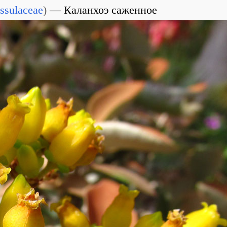
ssulaceae
)
Каланхоэ саженное