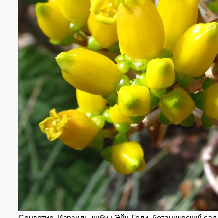
Соцветие. Израиль, кибуц Эйн-Геди, ботанический сад.