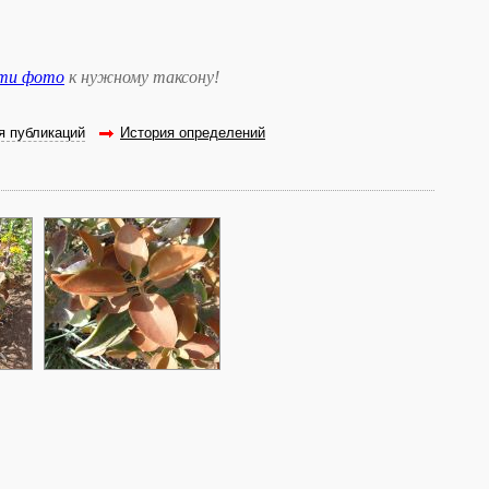
сти фото
к нужному таксону
!
я публикаций
История определений