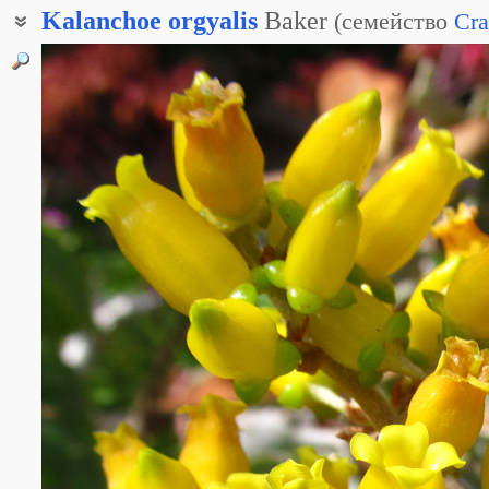
Kalanchoe
orgyalis
Baker
(
семейство
Cra
Каланхоэ таинственное
Медная ложка