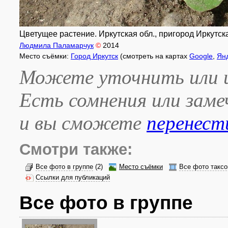
Цветущее растение. Иркутская обл., пригород Иркутска
Людмила Паламарчук
©
2014
Место съёмки:
Город Иркутск
(смотреть на картах
Google
,
Ян
Можете уточнить или и
Есть сомнения или зам
и вы сможете
перенест
Смотри также:
Все фото в группе
(2)
Место съёмки
Все фото таксо
Ссылки для публикаций
Все фото в группе