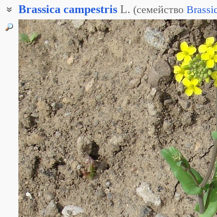
Brassica
campestris
L.
(
семейство
Brassi
Брассика полевая
Капуста равнинная
Сарзон
Сурепица