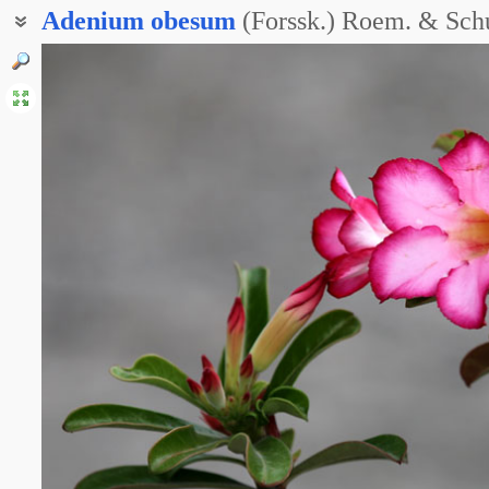
Adenium
obesum
(Forssk.) Roem. & Schu
Адениум арабский
Адениум толстый