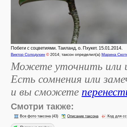
Побеги с соцветиями. Таиланд, о. Пхукет. 15.01.2014.
Виктор Солодухин
©
2014
; таксон определил(а)
Марина Скот
Можете уточнить или и
Есть сомнения или зам
и вы сможете
перенест
Смотри также:
Все фото таксона
(43)
Описание таксона
Код для сс