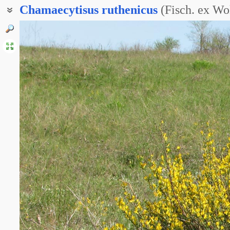
Chamaecytisus
ruthenicus
(Fisch. ex Wo
Ракитник кавказский
Ракитник русский
Ракитничек кавказский