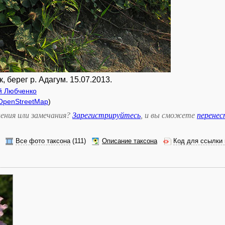
, берег р. Адагум. 15.07.2013.
й Любченко
OpenStreetMap
)
ения или замечания?
Зарегистрируйтесь
, и вы сможете
перене
Все фото таксона
(111)
Описание таксона
Код для ссылки 