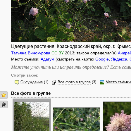
Цветущие растения. Краснодарский край, окр. г. Крымск
Татьяна Винокурова
CC BY
2013
; таксон определил(а)
Андре
Место съёмки:
Адагум
(смотреть на картах
Google
,
Яндекса
,
Можете уточнить или исправить определение? Есть сомн
Смотри также:
Обсуждение
(1)
Все фото в группе
(3)
Место съёмки
Все фото в группе