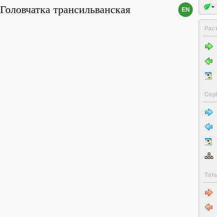
Головчатка трансильванская
EN
Рас
Ceph
Тат