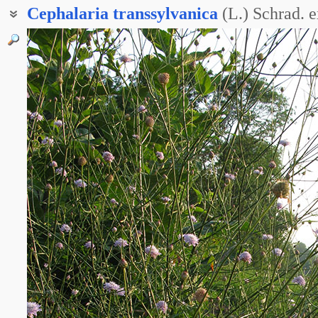
Cephalaria
transsylvanica
(L.) Schrad. 