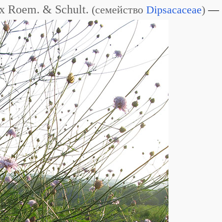
ex Roem. & Schult.
(
семейство
Dipsacaceae
)