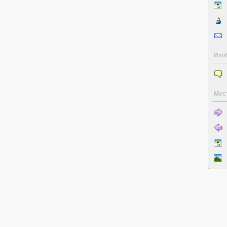
Изо
Мес