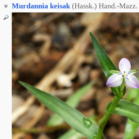
Murdannia
keisak
(Hassk.) Hand.-Mazz.
Анейлема Кейзака
Анейлема японская