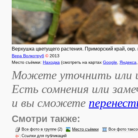
Верхушка цветущего растения. Приморский край, окр. г
Вера Волкотруб
©
2013
Место съёмки:
Находка
(смотреть на картах
Google
,
Яндекса
Можете уточнить или и
Есть сомнения или зам
и вы сможете
перенест
Смотри также:
Все фото в группе
(2)
Место съёмки
Все фото таксо
Ссылки для публикаций