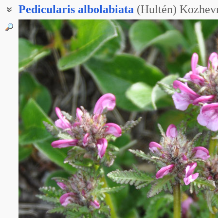
Pedicularis
albolabiata
(Hultén) Kozhev
Мытник судетский белогубый