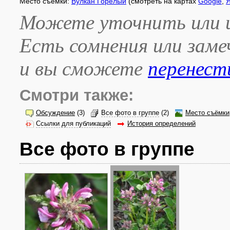
Место съёмки:
Вулкан Горелый
(смотреть на картах
Google
,
Я
Можете уточнить или и
Есть сомнения или зам
и вы сможете
перенест
Смотри также:
Обсуждение
(3)
Все фото в группе
(2)
Место съёмки
Ссылки для публикаций
История определений
Все фото в группе