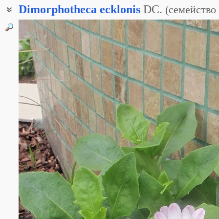
Dimorphotheca
ecklonis
DC.
(
семейство
Остеоспермум Эклона