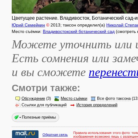
Цветущее растение. Владивосток, Ботанический сад-ин
Юрий Семейкин
©
2013
; таксон определил(а)
Николай Степа
Место съёмки:
Владивостокский ботанический сад
(смотреть 
Можете уточнить или и
Есть сомнения или зам
и вы сможете
перенест
Смотри также:
Обсуждение
(3)
Место съёмки
Все фото таксона
(13
Ссылки для публикаций
История определений
Полезные приёмы
Правила использования этого фото:
тол
Обратная связь
изображения возможно лишь с разреше