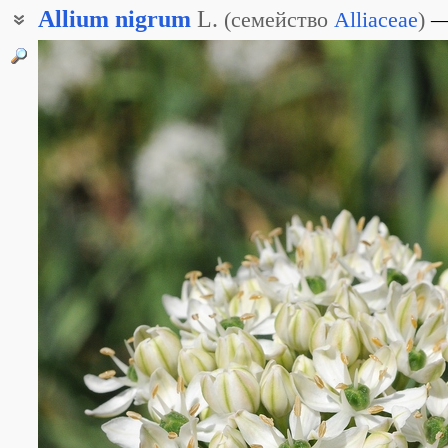
Allium
nigrum
L.
(
семейство
Alliaceae
)