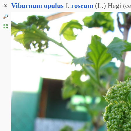
Viburnum
opulus
f.
roseum
(L.) Hegi
(
с
Буль-де-неж
Бульденеж
Снежный ком
Снежный шар