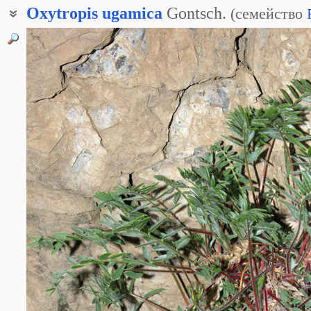
Oxytropis
ugamica
Gontsch.
(
семейство