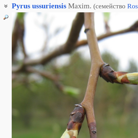
Pyrus
ussuriensis
Maxim.
(
семейство
Ros
Груша согдийская