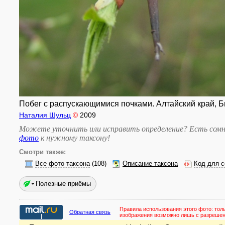
Побег с распускающимися почками. Алтайский край, Би
Наталия Шульц
©
2009
Можете уточнить или исправить определение? Есть сомн
фото
к нужному таксону
!
Смотри также:
Все фото таксона
(108)
Описание таксона
Код для с
Полезные приёмы
Правила использования этого фото:
тол
Обратная связь
изображения возможно лишь с разреше