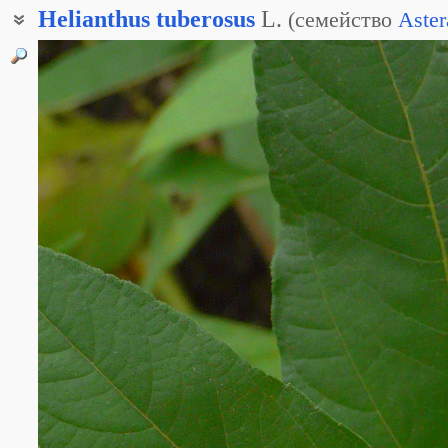
Helianthus
tuberosus
L.
(
семейство
Aster
Подсолнечник клубневой
Земляная груша
Топинамбур