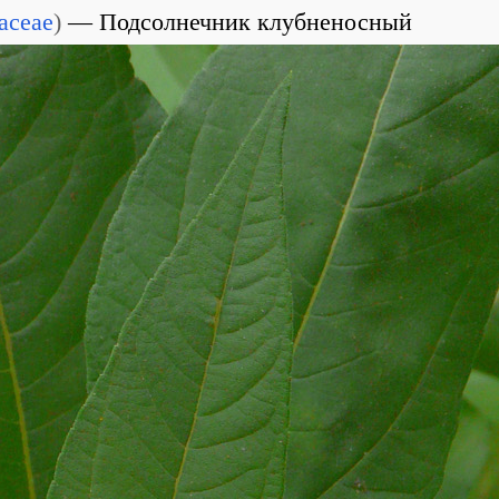
aceae
)
Подсолнечник клубненосный