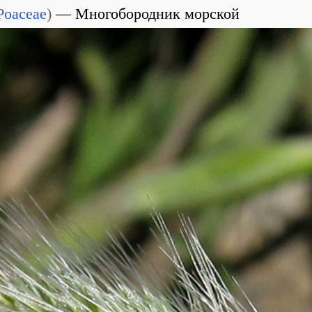
Poaceae
)
Многобородник морской