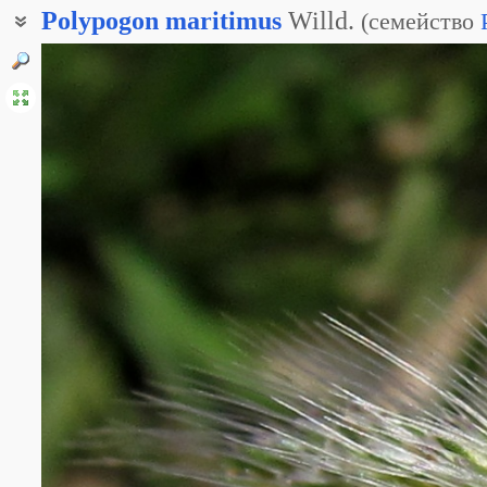
Polypogon
maritimus
Willd.
(
семейство