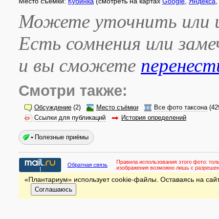
Место съёмки:
Кубинка
(смотреть на картах
Google
,
Яндекса
Можете уточнить или и
Есть сомнения или зам
и вы сможете
перенест
Смотри также:
Обсуждение
(2)
Место съёмки
Все фото таксона
(42
Ссылки для публикаций
История определений
Полезные приёмы
Правила использования этого фото:
тол
Обратная связь
изображения возможно лишь с разреше
«Плантариум» использует cookie-файлы. Оставаясь на сайт
Соглашаюсь