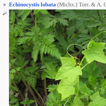
Echinocystis
lobata
(Michx.) Torr. & A. 
Колючеплодник дольчатый
Колючеплодник шиповатый
Пузыреплодник лопастнолистный
Эхиноцистис дольчатый
Эхиноцистис лопастнолистный
Эхиноцистис лопастный
Эхиноцистис шиповатый
Бешеный огурец