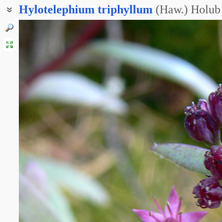
Hylotelephium
triphyllum
(Haw.) Holub
Заячья капуста пурпурная
Заячья капуста трехлистная
Очитник пурпурный
Очиток пурпурный
Очиток пурпуровый
Заячья капуста
Очиток заячья капуста
Седум пурпурный