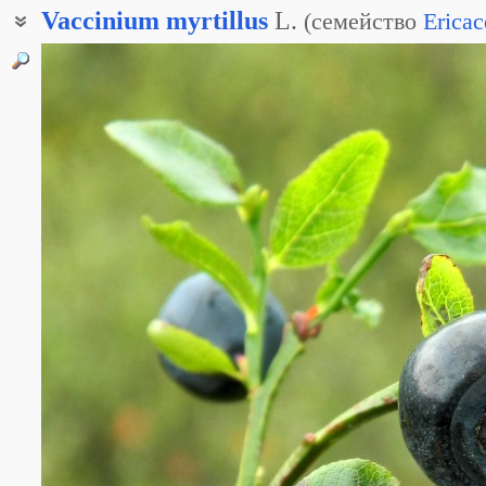
Vaccinium
myrtillus
L.
(
семейство
Ericac
Черника миртолистная