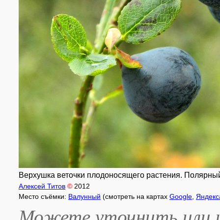
Верхушка веточки плодоносящего растения. Полярный У
Алексей Титов
©
2012
Место съёмки:
Валунный
(смотреть на картах
Google
,
Яндекс
Можете уточнить или и