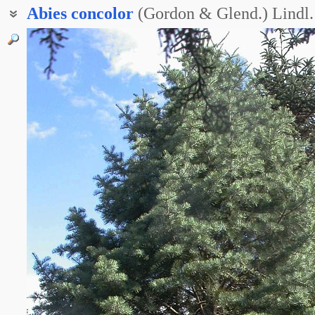
Abies
concolor
(Gordon & Glend.) Lindl.