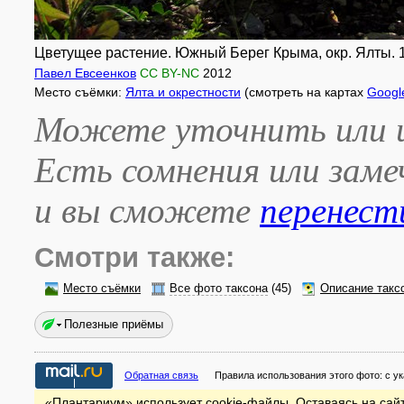
Цветущее растение. Южный Берег Крыма, окр. Ялты. 1
Павел Евсеенков
CC BY-NC
2012
Место съёмки:
Ялта и окрестности
(смотреть на картах
Googl
Можете уточнить или и
Есть сомнения или зам
и вы сможете
перенест
Смотри также:
Место съёмки
Все фото таксона
(45)
Описание такс
Полезные приёмы
Обратная связь
Правила использования этого фото:
с у
«Плантариум» использует cookie-файлы. Оставаясь на сайт