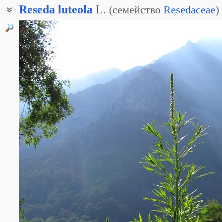
Reseda
luteola
L.
(
семейство
Resedaceae
)
Резеда желтоватая
Резеда красильная