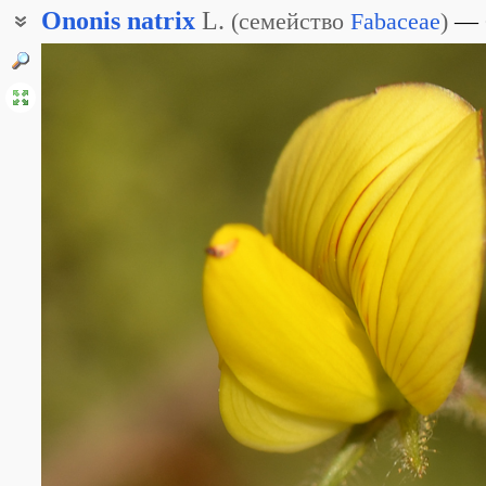
Ononis
natrix
L.
(
семейство
Fabaceae
)