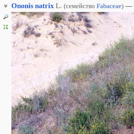
Ononis
natrix
L.
(
семейство
Fabaceae
)