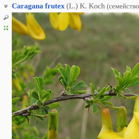
Caragana
frutex
(L.) K. Koch
(
семейство
Карагана кустарник
Караганник кустарниковый