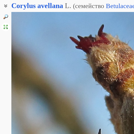
Corylus
avellana
L.
(
семейство
Betulacea
Орешник лесной
Орешник обыкновенный
Авеллинка
Лесной орех
Орех авеллинский
Фундук