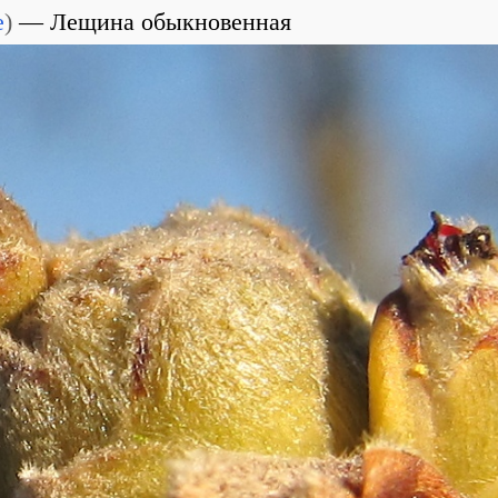
e
)
Лещина обыкновенная